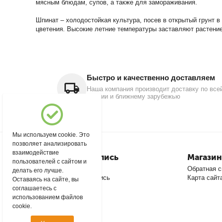
мясным блюдам, супов, а также для замораживания.
Шпинат – холодостойкая культура, посев в открытый грунт в 
цветения. Высокие летние температуры заставляют растение
Быстро и качественно доставляем
Наша компания производит доставку по все
России и ближнему зарубежью
Мы используем cookie. Это
позволяет анализировать
взаимодействие
Моя учетная запись
Магазин
пользователей с сайтом и
Войти
Обратная с
делать его лучше.
Создать учетную запись
Карта сайт
Оставаясь на сайте, вы
соглашаетесь с
использованием файлов
cookie.