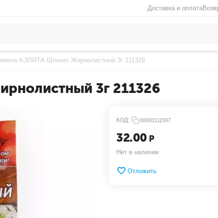
Доставка и оплата
Возв
емена АЭЛИТА Шпинат Жирнолистный 3г 211326
ирнолистный 3г 211326
КОД:
00000111597
32.00
Р
Нет в наличии
Отложить