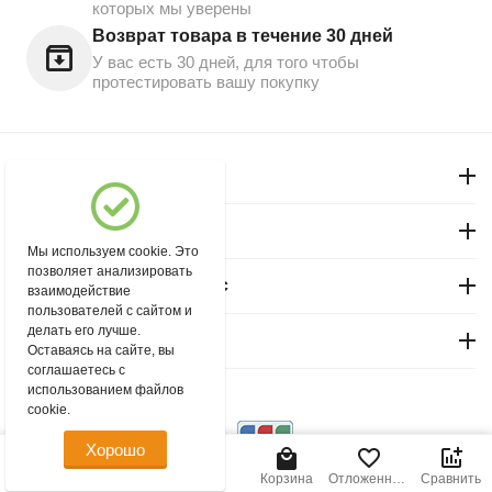
которых мы уверены
Возврат товара в течение 30 дней
У вас есть 30 дней, для того чтобы
протестировать вашу покупку
Моя учетная запись
Магазин "Северный"
Мы используем cookie. Это
позволяет анализировать
Покупательский сервис
взаимодействие
пользователей с сайтом и
делать его лучше.
Контакты
Оставаясь на сайте, вы
соглашаетесь с
использованием файлов
© 2004 - 2026 msever.ru.
cookie.
Хорошо
90.00
Р
В корзину
Главная
Меню
Найти
Корзина
Отложенные
Сравнить