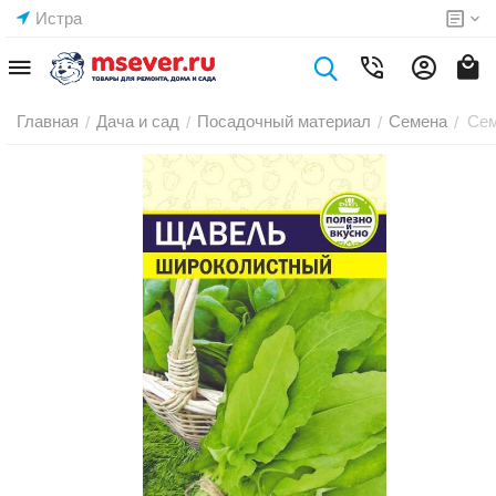
Истра
Главная
Дача и сад
Посадочный материал
Семена
Сем
/
/
/
/