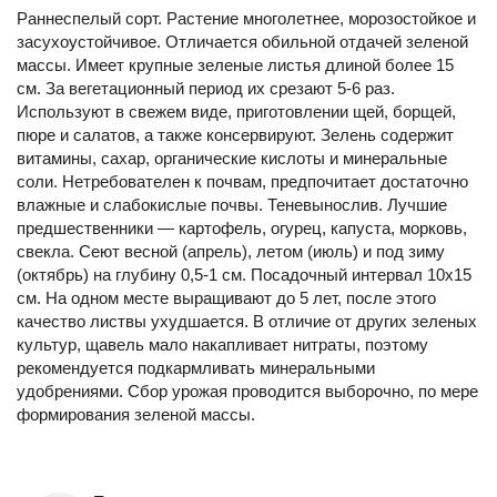
Раннеспелый сорт. Растение многолетнее, морозостойкое и
засухоустойчивое. Отличается обильной отдачей зеленой
массы. Имеет крупные зеленые листья длиной более 15
см. За вегетационный период их срезают 5-6 раз.
Используют в свежем виде, приготовлении щей, борщей,
пюре и салатов, а также консервируют. Зелень содержит
витамины, сахар, органические кислоты и минеральные
соли. Нетребователен к почвам, предпочитает достаточно
влажные и слабокислые почвы. Теневынослив. Лучшие
предшественники — картофель, огурец, капуста, морковь,
свекла. Сеют весной (апрель), летом (июль) и под зиму
(октябрь) на глубину 0,5-1 см. Посадочный интервал 10х15
см. На одном месте выращивают до 5 лет, после этого
качество листвы ухудшается. В отличие от других зеленых
культур, щавель мало накапливает нитраты, поэтому
рекомендуется подкармливать минеральными
удобрениями. Сбор урожая проводится выборочно, по мере
формирования зеленой массы.