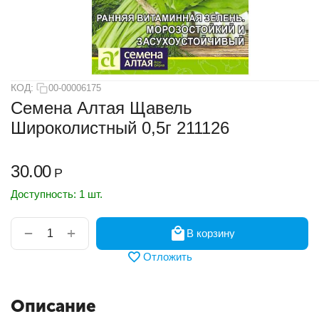
КОД:
00-00006175
Семена Алтая Щавель
Широколистный 0,5г 211126
30.00
Р
Доступность:
1 шт.
+
−
В корзину
Отложить
Описание