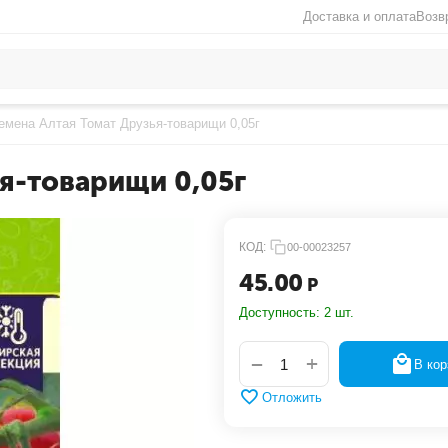
Доставка и оплата
Возв
емена Алтая Томат Друзья-товарищи 0,05г
я-товарищи 0,05г
КОД:
00-00023257
45.00
Р
Доступность:
2 шт.
+
−
В кор
Отложить