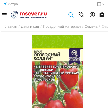
Истра
Главная
Дача и сад
Посадочный материал
Семена
Сем
/
/
/
/