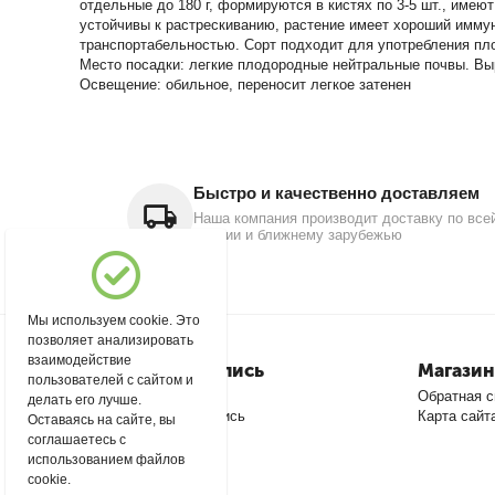
отдельные до 180 г, формируются в кистях по 3-5 шт., име
устойчивы к растрескиванию, растение имеет хороший имму
транспортабельностью. Сорт подходит для употребления пло
Место посадки: легкие плодородные нейтральные почвы. Вы
Освещение: обильное, переносит легкое затенен
Быстро и качественно доставляем
Наша компания производит доставку по все
России и ближнему зарубежью
Мы используем cookie. Это
позволяет анализировать
взаимодействие
Моя учетная запись
Магазин
пользователей с сайтом и
Войти
Обратная с
делать его лучше.
Создать учетную запись
Карта сайт
Оставаясь на сайте, вы
соглашаетесь с
использованием файлов
cookie.