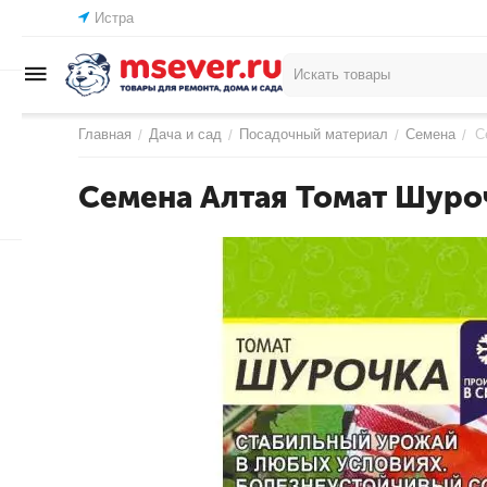
Истра
Главная
Дача и сад
Посадочный материал
Семена
С
/
/
/
/
Семена Алтая Томат Шуроч