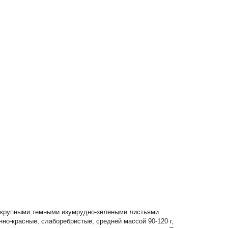
 и крупными темными изумрудно-зелеными листьями
нно-красные, слаборебристые, средней массой 90-120 г,