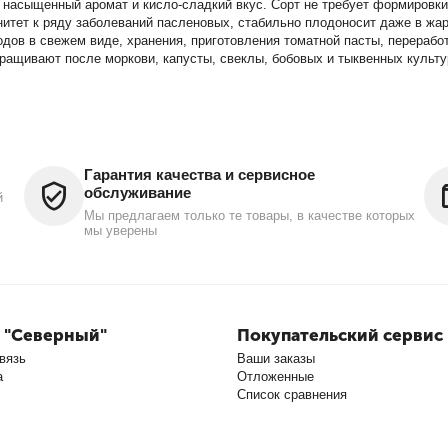
ют насыщенный аромат и кисло-сладкий вкус. Сорт не требует формировк
нитет к ряду заболеваний пасленовых, стабильно плодоносит даже в жа
дов в свежем виде, хранения, приготовления томатной пасты, переработ
ращивают после моркови, капусты, свеклы, бобовых и тыквенных культу
Гарантия качества и сервисное
обслуживание
й
Мы предлагаем только те товары, в качестве которых
мы уверены
 "Северный"
Покупательский сервис
вязь
Ваши заказы
а
Отложенные
Список сравнения