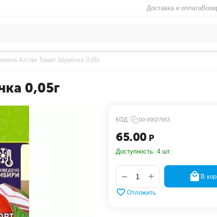
Доставка и оплата
Возв
емена Алтая Томат Шурочка 0,05г
ка 0,05г
КОД:
00-00027653
65.00
Р
Доступность:
4 шт.
+
−
В кор
Отложить