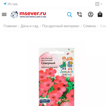
Истра
Главная
Дача и сад
Посадочный материал
Семена
Сем
/
/
/
/