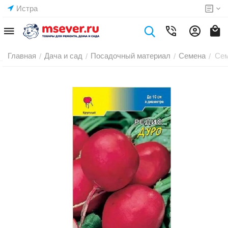
Истра
Главная
Дача и сад
Посадочный материал
Семена
Сем
/
/
/
/