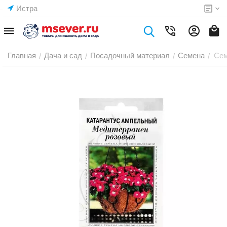
Истра
Главная
Дача и сад
Посадочный материал
Семена
Сем
/
/
/
/