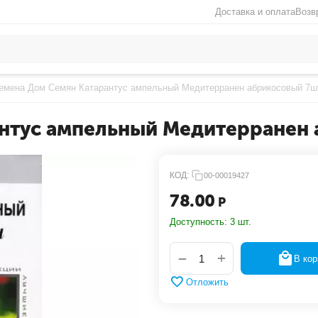
Доставка и оплата
Возв
емена Дом Семян Катарантус ампельный Медитерранен абрикосовый 7ш
нтус ампельный Медитерранен
КОД:
00-00019427
78.00
Р
Доступность:
3 шт.
+
−
В кор
Отложить