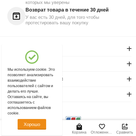
которых мы уверены
Возврат товара в течение 30 дней
У вас есть 30 дней, для того чтобы
протестировать вашу покупку
Моя учетная запись
Магазин "Северный"
Мы используем cookie. Это
позволяет анализировать
Покупательский сервис
взаимодействие
пользователей с сайтом и
делать его лучше.
Контакты
Оставаясь на сайте, вы
соглашаетесь с
использованием файлов
© 2004 - 2026 msever.ru.
cookie.
Хорошо
35.00
Р
В корзину
Главная
Меню
Найти
Корзина
Отложенные
Сравнить