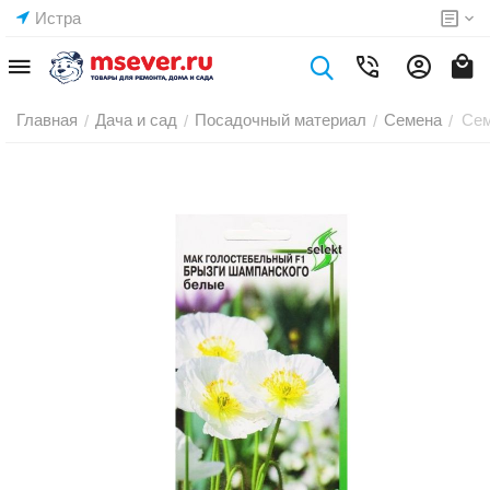
Истра
Главная
Дача и сад
Посадочный материал
Семена
Сем
/
/
/
/