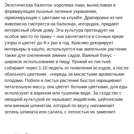
Экзотическая базелла- королева лиан, выносливая и
формирующая пышные зеленые украшения,
гармонирующие с цветами на клумбе. Драпировки из нее
живописно смотрятся на балконах, изгородях, придают
интересный облик дому. Эта культура претендует на
особое место по праву – она заплетается в сочные яркие
узоры и цветет до 4-х раз в год. Красиво декорирует
интерьеры в кашпо, используется как ампельное растение
также для озеленения зимних садов. Важный бонус -
широкое использование в пищу. Урожай из листьев
собирают через 1-10 недель от появления всходов, а после
обильного цветения - очередь за мясистыми ароматными
плодами. Побеги и листья растения быстро наращивают
питательную массу, она цветет белыми цветками, для еды
используют в вареном или тушеном виде. За сходство с
овощной культурой ее называют индийским, цейлонским
или винным шпинатом, который по вкусу напоминает
зелень шпината или салата, с легкостью их заменяет.