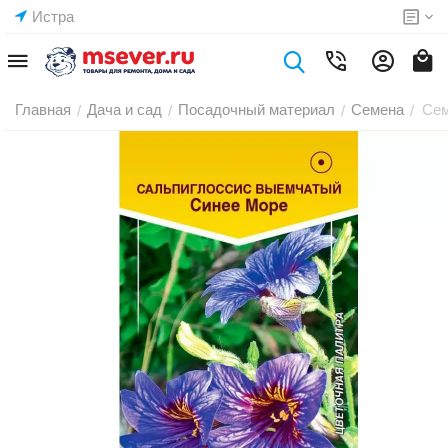
Истра
Главная
Дача и сад
Посадочный материал
Семена
Сем
/
/
/
/