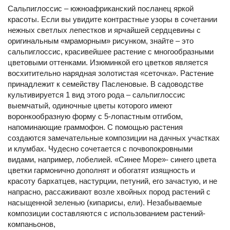
Сальпиглоссис – южноафриканский посланец яркой
красоты. Если вы увидите контрастные узоры в сочетании
нежных светлых лепестков и ярчайшей сердцевины с
оригинальным «мраморным» рисунком, знайте – это
сальпиглоссис, красивейшее растение с многообразными
цветовыми оттенками. Изюминкой его цветков является
восхитительно нарядная золотистая «сеточка». Растение
принадлежит к семейству Пасленовые. В садоводстве
культивируется 1 вид этого рода – сальпиглоссис
выемчатый, одиночные цветы которого имеют
воронкообразную форму с 5-лопастным отгибом,
напоминающие граммофон. С помощью растения
создаются замечательные композиции на дачных участках
и клумбах. Чудесно сочетается с почвопокровными
видами, например, лобелией. «Синее Море»- синего цвета
цветки гармонично дополнят и обогатят изящность и
красоту бархатцев, настурции, петуний, его зачастую, и не
напрасно, рассаживают возле хвойных пород растений с
насыщенной зеленью (кипарисы, ели). Незабываемые
композиции составляются с использованием растений-
компаньонов,