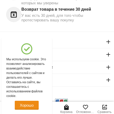
которых мы уверены
Возврат товара в течение 30 дней
У вас есть 30 дней, для того чтобы
протестировать вашу покупку
Моя учетная запись
Магазин "Северный"
Мы используем cookie. Это
позволяет анализировать
Покупательский сервис
взаимодействие
пользователей с сайтом и
делать его лучше.
Контакты
Оставаясь на сайте, вы
соглашаетесь с
использованием файлов
© 2004 - 2026 msever.ru.
cookie.
Хорошо
Главная
Меню
Найти
Корзина
Отложенные
Сравнить