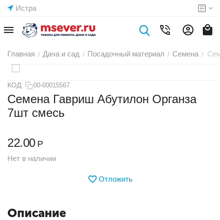
Истра
Главная
Дача и сад
Посадочный материал
Семена
Сем
/
/
/
/
КОД:
00-00015567
Семена Гавриш Абутилон Органза
7шт смесь
22.00
Р
Нет в наличии
Отложить
Описание