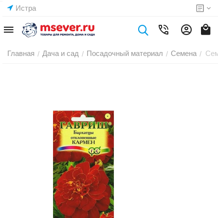
Истра
Главная
Дача и сад
Посадочный материал
Семена
Сем
/
/
/
/