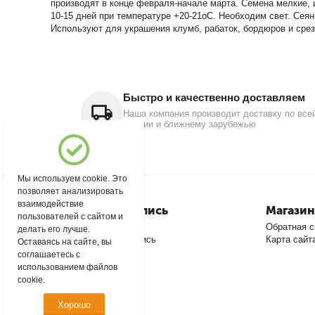
производят в конце февраля-начале марта. Семена мелкие, 
10-15 дней при температуре +20-21оС. Необходим свет. Сеян
Используют для украшения клумб, рабаток, бордюров и срез
Быстро и качественно доставляем
Наша компания производит доставку по все
России и ближнему зарубежью
Мы используем cookie. Это
позволяет анализировать
взаимодействие
Моя учетная запись
Магазин
пользователей с сайтом и
Войти
Обратная с
делать его лучше.
Создать учетную запись
Карта сайт
Оставаясь на сайте, вы
соглашаетесь с
использованием файлов
cookie.
Хорошо