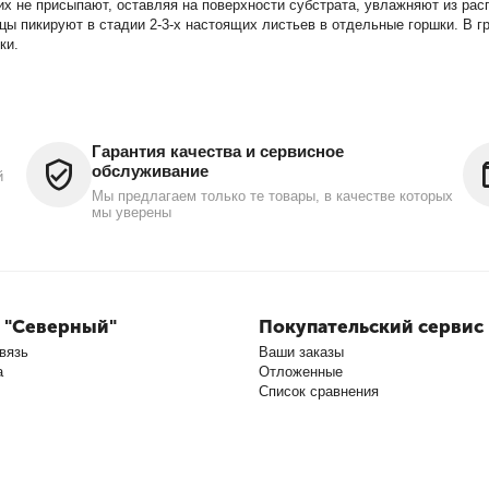
их не присыпают, оставляя на поверхности субстрата, увлажняют из ра
цы пикируют в стадии 2-3-х настоящих листьев в отдельные горшки. В гр
ки.
Гарантия качества и сервисное
обслуживание
й
Мы предлагаем только те товары, в качестве которых
мы уверены
 "Северный"
Покупательский сервис
вязь
Ваши заказы
а
Отложенные
Список сравнения