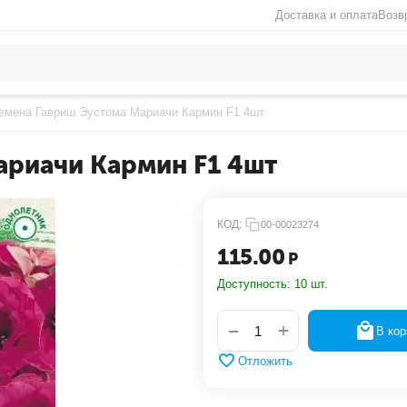
Доставка и оплата
Возв
емена Гавриш Эустома Мариачи Кармин F1 4шт
ариачи Кармин F1 4шт
КОД:
00-00023274
115.00
Р
Доступность:
10 шт.
+
−
В кор
Отложить