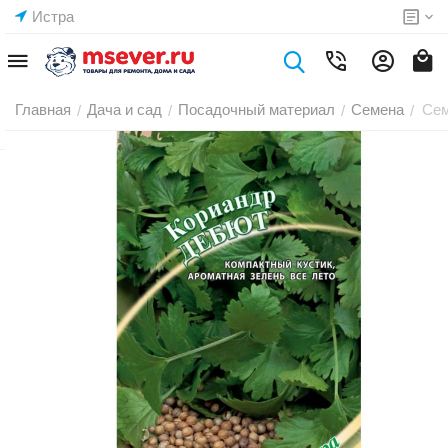
Истра
Главная
Дача и сад
Посадочный материал
Семена
Сем
/
/
/
/