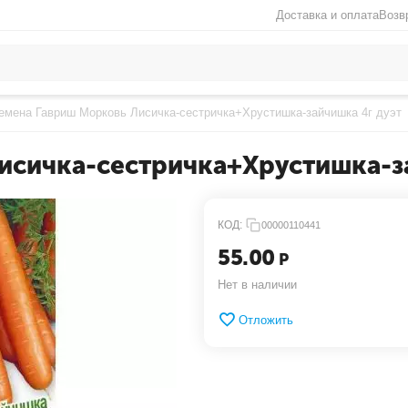
Доставка и оплата
Возв
емена Гавриш Морковь Лисичка-сестричка+Хрустишка-зайчишка 4г дуэт
исичка-сестричка+Хрустишка-з
КОД:
00000110441
55.00
Р
Нет в наличии
Отложить