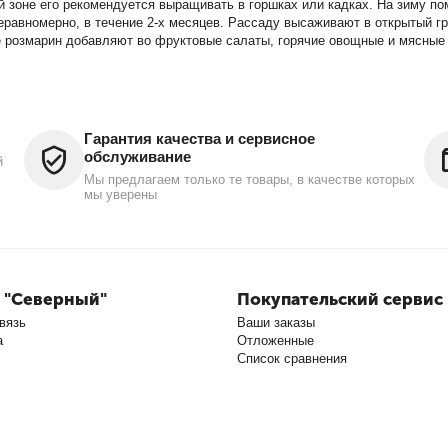
ой зоне его рекомендуется выращивать в горшках или кадках. На зиму
равномерно, в течение 2-х месяцев. Рассаду высаживают в открытый гр
е розмарин добавляют во фруктовые салаты, горячие овощные и мясные 
Гарантия качества и сервисное
обслуживание
й
Мы предлагаем только те товары, в качестве которых
мы уверены
 "Северный"
Покупательский сервис
вязь
Ваши заказы
а
Отложенные
Список сравнения