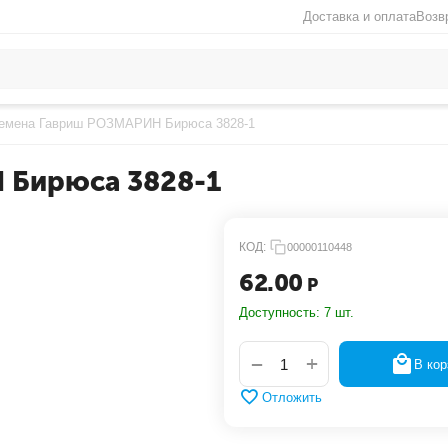
Доставка и оплата
Возв
емена Гавриш РОЗМАРИН Бирюса 3828-1
 Бирюса 3828-1
КОД:
00000110448
62.00
Р
Доступность:
7 шт.
+
−
В кор
Отложить