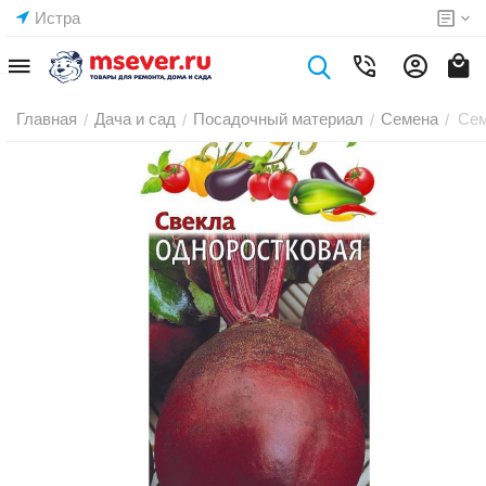
Истра
Главная
Дача и сад
Посадочный материал
Семена
Сем
/
/
/
/