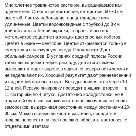
Многолетнее травянистое растение, выращиваемое как
однолетнее. Стебли прямостоячие, ветвистые, 60-70 см
высотой. Листья небольшие, ланцетовидные или
удлиненные. Цветки воронковидные с трубкой до 8 см
длиной лилово-белой окраски, собраны в рыхлое,
метельчатое соцветие на концах цветоносных побегов.
Цветет в июне — сентябре. Цветки открываются только в
сумерках и в пасмурную погоду. Плодоносит. Дает
обильный самосев. В условиях средней полосы России
табак выращивают через рассаду, для этого семена
высевают в марте-апреле в ящики по поверхности земли и
не заделывают их. Хороший результат дают ранневесенний
и подзимний посевы в грунт. Всходы появляются через 10-
12 дней. Первую пикировку проводят в ящики, вторую — в
11 см горшки по 4 штуки. Достаточно холодостойки, но в
открытый грунт их высаживают после окончания весенних
заморозков, выдерживая расстояние между растениями 20-
30 см. Можно осенью выкопать растения, посадить в
горшок, перенести на светлое окно, обрезать цветоносы с
отцветшими цветами