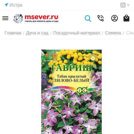
Истра
Главная
Дача и сад
Посадочный материал
Семена
Сем
/
/
/
/