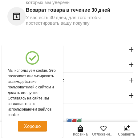
которых мы уверены
Возврат товара в течение 30 дней
У вас есть 30 дней, для того чтобы
протестировать вашу покупку
Моя учетная запись
Магазин "Северный"
Мы используем cookie. Это
позволяет анализировать
Покупательский сервис
взаимодействие
пользователей с сайтом и
делать его лучше.
Контакты
Оставаясь на сайте, вы
соглашаетесь с
использованием файлов
© 2004 - 2026 msever.ru.
cookie.
Хорошо
38.00
Р
В корзину
Главная
Меню
Найти
Корзина
Отложенные
Сравнить