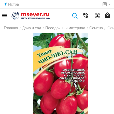
Истра
Главная
Дача и сад
Посадочный материал
Семена
Сем
/
/
/
/