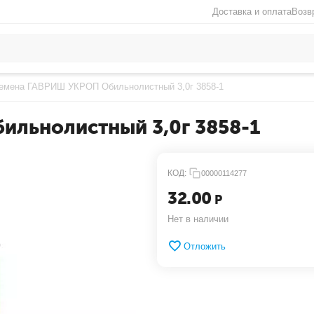
Доставка и оплата
Возв
емена ГАВРИШ УКРОП Обильнолистный 3,0г 3858-1
льнолистный 3,0г 3858-1
КОД:
00000114277
32.00
Р
Нет в наличии
Отложить