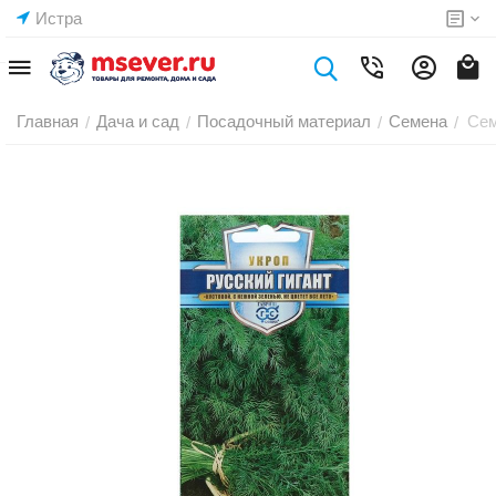
Истра
Главная
Дача и сад
Посадочный материал
Семена
Сем
/
/
/
/