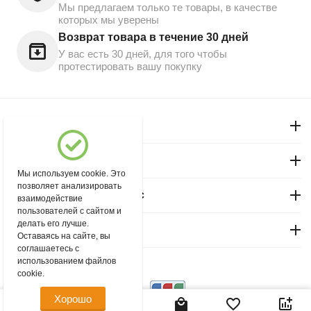
Мы предлагаем только те товары, в качестве
которых мы уверены
Возврат товара в течение 30 дней
У вас есть 30 дней, для того чтобы
протестировать вашу покупку
Моя учетная запись
Магазин "Северный"
Мы используем cookie. Это
позволяет анализировать
Покупательский сервис
взаимодействие
пользователей с сайтом и
делать его лучше.
Контакты
Оставаясь на сайте, вы
соглашаетесь с
использованием файлов
© 2004 - 2026 msever.ru.
cookie.
Хорошо
35.00
Р
В корзину