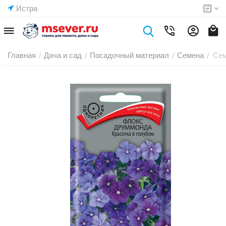
Истра
Главная
Дача и сад
Посадочный материал
Семена
Сем
/
/
/
/