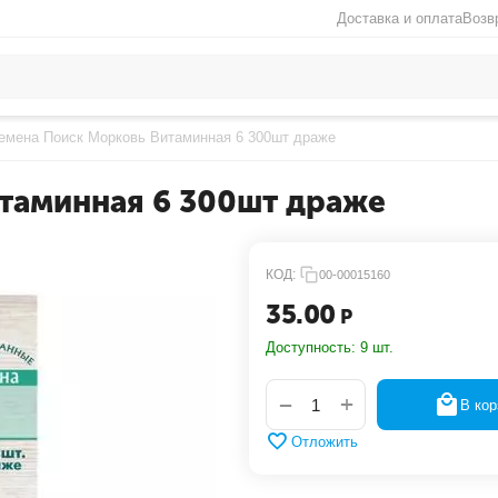
Доставка и оплата
Возв
емена Поиск Морковь Витаминная 6 300шт драже
таминная 6 300шт драже
КОД:
00-00015160
35.00
Р
Доступность:
9 шт.
+
−
В кор
Отложить