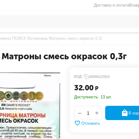
Доставка и оплата
Возв
емена ПОИСК Вечерница Матроны смесь окрасок 0,3г
Матроны смесь окрасок 0,3г
КОД:
00000122924
32.00
Р
Доступность:
13 шт.
+
−
В кор
Отложить