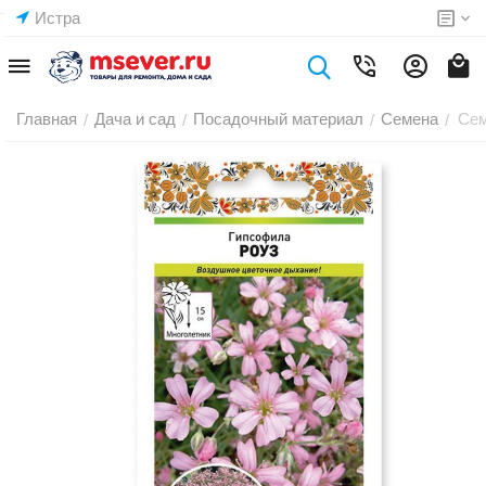
Истра
Главная
Дача и сад
Посадочный материал
Семена
Сем
/
/
/
/