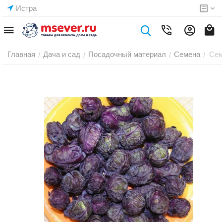
Истра
Главная
Дача и сад
Посадочный материал
Семена
Сем
/
/
/
/