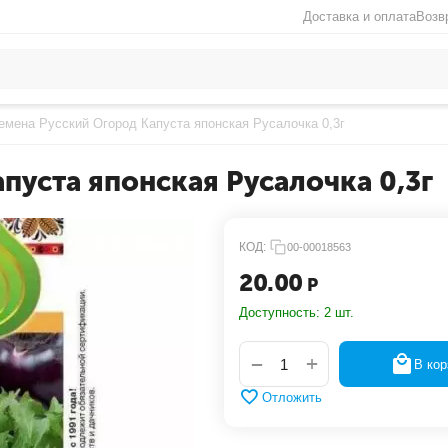
Доставка и оплата
Возв
емена Русский Огород Капуста японская Русалочка 0,3г
пуста японская Русалочка 0,3г
КОД:
00-00018563
20.00
Р
Доступность:
2 шт.
+
−
В кор
Отложить