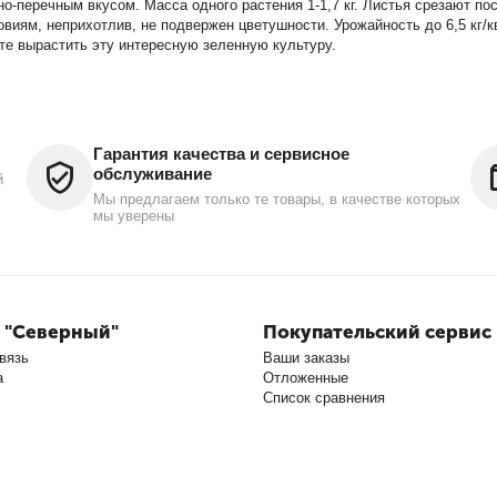
перечным вкусом. Масса одного растения 1-1,7 кг. Листья срезают пос
овиям, неприхотлив, не подвержен цветушности. Урожайность до 6,5 кг/к
те вырастить эту интересную зеленную культуру.
Гарантия качества и сервисное
обслуживание
й
Мы предлагаем только те товары, в качестве которых
мы уверены
 "Северный"
Покупательский сервис
вязь
Ваши заказы
а
Отложенные
Список сравнения