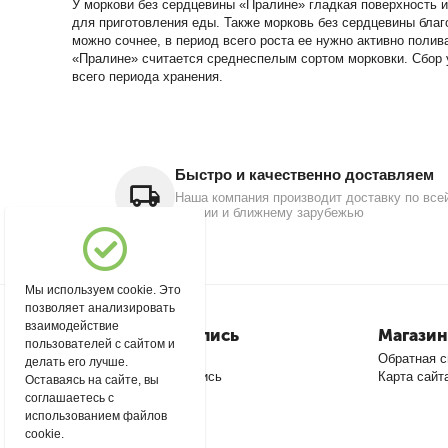
У моркови без сердцевины «Пралине» гладкая поверхность и
для приготовления еды. Также морковь без сердцевины благ
можно сочнее, в период всего роста ее нужно активно полив
«Пралине» считается среднеспелым сортом морковки. Сбор у
всего периода хранения.
Быстро и качественно доставляем
Наша компания производит доставку по все
России и ближнему зарубежью
Мы используем cookie. Это
позволяет анализировать
взаимодействие
Моя учетная запись
Магазин
пользователей с сайтом и
Войти
Обратная с
делать его лучше.
Создать учетную запись
Карта сайт
Оставаясь на сайте, вы
соглашаетесь с
использованием файлов
cookie.