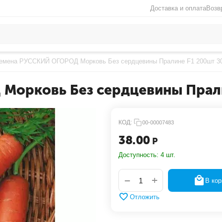
Доставка и оплата
Возв
емена РУССКИЙ ОГОРОД Морковь Без сердцевины Пралине F1 200шт 3
Морковь Без сердцевины Прали
КОД:
00-00007483
38.00
Р
Доступность:
4 шт.
+
−
В кор
Отложить