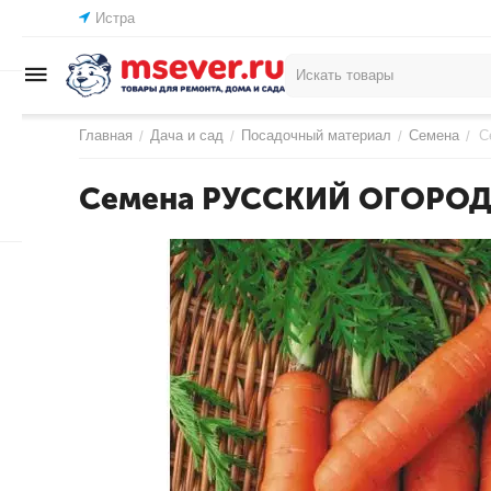
Истра
Главная
Дача и сад
Посадочный материал
Семена
С
/
/
/
/
Семена РУССКИЙ ОГОРОД 