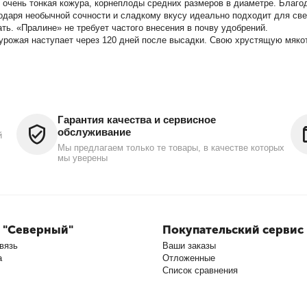
 очень тонкая кожура, корнеплоды средних размеров в диаметре. Благо
одаря необычной сочности и сладкому вкусу идеально подходит для св
ать. «Пралине» не требует частого внесения в почву удобрений.
рожая наступает через 120 дней после высадки. Свою хрустящую мякоть
Гарантия качества и сервисное
обслуживание
й
Мы предлагаем только те товары, в качестве которых
мы уверены
 "Северный"
Покупательский сервис
вязь
Ваши заказы
а
Отложенные
Список сравнения