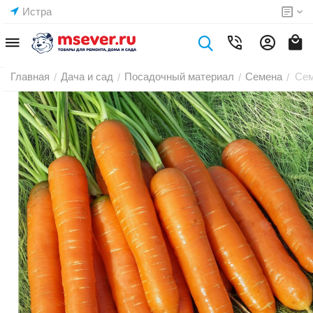
Истра
Главная
Дача и сад
Посадочный материал
Семена
Сем
/
/
/
/