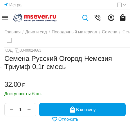
Истра
Главная
Дача и сад
Посадочный материал
Семена
Сем
/
/
/
/
КОД:
00-00024663
Семена Русский Огород Немезия
Триумф 0,1г смесь
32.00
Р
Доступность:
6 шт.
+
−
В корзину
Отложить