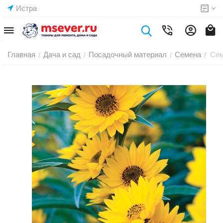
Истра
Главная
Дача и сад
Посадочный материал
Семена
Сем
/
/
/
/