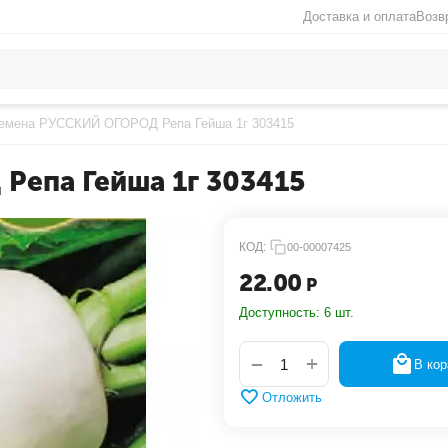
Доставка и оплата
Возв
емена РУССКИЙ ОГОРОД Репа Гейша 1г 303415
епа Гейша 1г 303415
КОД:
00-00007425
22.00
Р
Доступность:
6 шт.
+
−
В кор
Отложить