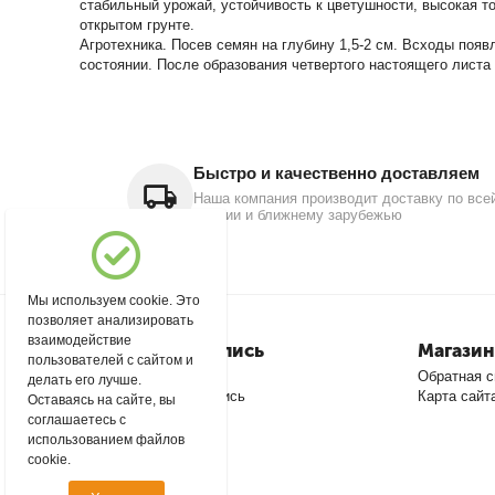
стабильный урожай, устойчивость к цветушности, высокая то
открытом грунте.
Агротехника. Посев семян на глубину 1,5-2 см. Всходы поя
состоянии. После образования четвертого настоящего листа
Быстро и качественно доставляем
Наша компания производит доставку по все
России и ближнему зарубежью
Мы используем cookie. Это
позволяет анализировать
взаимодействие
Моя учетная запись
Магазин
пользователей с сайтом и
Войти
Обратная с
делать его лучше.
Создать учетную запись
Карта сайт
Оставаясь на сайте, вы
соглашаетесь с
использованием файлов
cookie.