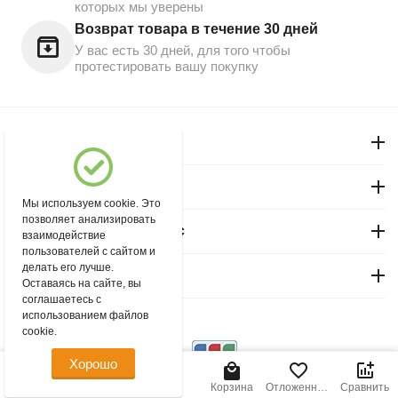
которых мы уверены
Возврат товара в течение 30 дней
У вас есть 30 дней, для того чтобы
протестировать вашу покупку
Моя учетная запись
Магазин "Северный"
Мы используем cookie. Это
позволяет анализировать
Покупательский сервис
взаимодействие
пользователей с сайтом и
делать его лучше.
Контакты
Оставаясь на сайте, вы
соглашаетесь с
использованием файлов
© 2004 - 2026 msever.ru.
cookie.
Хорошо
42.00
Р
В корзину
Главная
Меню
Найти
Корзина
Отложенные
Сравнить