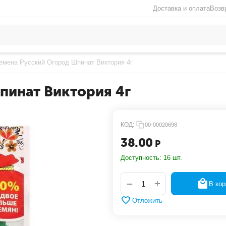
Доставка и оплата
Возв
емена Русский Огород Шпинат Виктория 4г
пинат Виктория 4г
КОД:
00-00020698
38.00
Р
Доступность:
16 шт.
+
−
В кор
Отложить