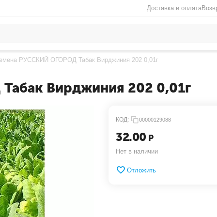
Доставка и оплата
Возв
емена РУССКИЙ ОГОРОД Табак Вирджиния 202 0,01г
Табак Вирджиния 202 0,01г
КОД:
00000129088
32.00
Р
Нет в наличии
Отложить