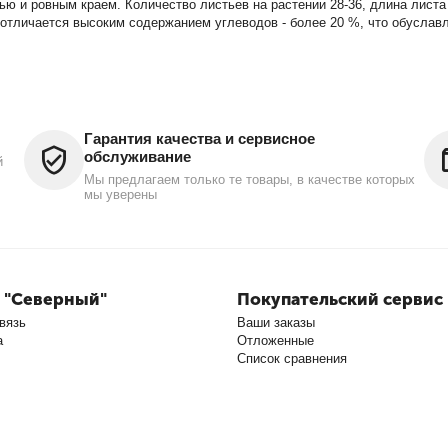
ю и ровным краем. Количество листьев на растении 28-36, длина листа 
 отличается высоким содержанием углеводов - более 20 %, что обусла
Гарантия качества и сервисное
обслуживание
й
Мы предлагаем только те товары, в качестве которых
мы уверены
 "Северный"
Покупательский сервис
вязь
Ваши заказы
а
Отложенные
Список сравнения