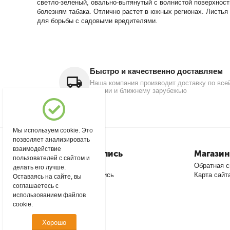
светло-зеленый, овально-вытянутый с волнистой поверхность
болезням табака. Отлично растет в южных регионах. Листья
для борьбы с садовыми вредителями.
Быстро и качественно доставляем
Наша компания производит доставку по все
России и ближнему зарубежью
Мы используем cookie. Это
позволяет анализировать
взаимодействие
Моя учетная запись
Магазин
пользователей с сайтом и
Войти
Обратная с
делать его лучше.
Создать учетную запись
Карта сайт
Оставаясь на сайте, вы
соглашаетесь с
использованием файлов
cookie.
Хорошо