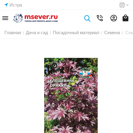
Истра
Главная
Дача и сад
Посадочный материал
Семена
Сем
/
/
/
/