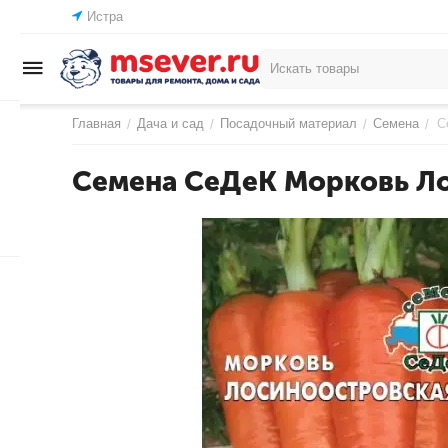
Истра
Главная
Дача и сад
Посадочный материал
Семена
С
/
/
/
/
Семена СеДеК Морковь Ло