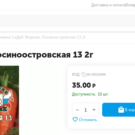
Доставка и оплата
Возв
емена СеДеК Морковь Лосиноостровская 13 2г
синоостровская 13 2г
КОД:
00-00019456
35.00
Р
Доступность:
10 шт.
+
−
В кор
Отложить