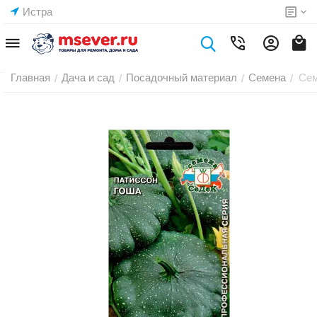
Истра
Главная
Дача и сад
Посадочный материал
Семена
Сем
/
/
/
/