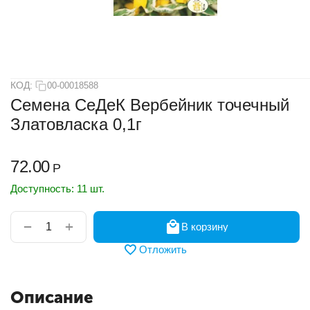
КОД:
00-00018588
Семена СеДеК Вербейник точечный
Златовласка 0,1г
72.00
Р
Доступность:
11 шт.
+
−
В корзину
Отложить
Описание