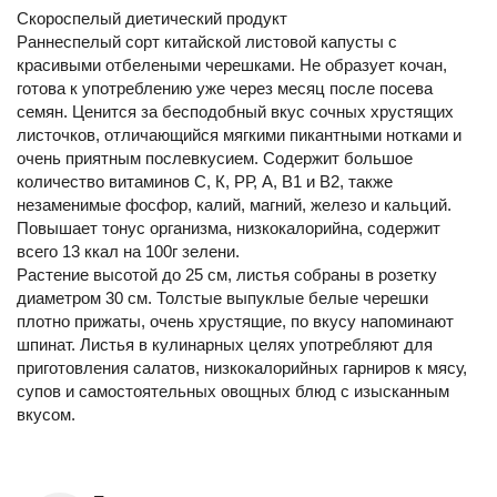
Скороспелый диетический продукт
Раннеспелый сорт китайской листовой капусты с
красивыми отбелеными черешками. Не образует кочан,
готова к употреблению уже через месяц после посева
семян. Ценится за бесподобный вкус сочных хрустящих
листочков, отличающийся мягкими пикантными нотками и
очень приятным послевкусием. Содержит большое
количество витаминов С, К, РР, А, В1 и В2, также
незаменимые фосфор, калий, магний, железо и кальций.
Повышает тонус организма, низкокалорийна, содержит
всего 13 ккал на 100г зелени.
Растение высотой до 25 см, листья собраны в розетку
диаметром 30 см. Толстые выпуклые белые черешки
плотно прижаты, очень хрустящие, по вкусу напоминают
шпинат. Листья в кулинарных целях употребляют для
приготовления салатов, низкокалорийных гарниров к мясу,
супов и самостоятельных овощных блюд с изысканным
вкусом.