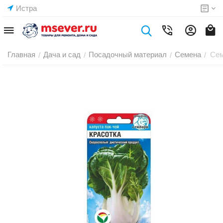
Истра
Главная
Дача и сад
Посадочный материал
Семена
Сем
/
/
/
/