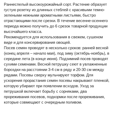
Раннеспелый высокоурожайный сорт. Растение образует
густую розетку из длинных стеблей с красивыми темно-
зелеными нежными ароматными листьями, быстро
отрастающими после срезки. В течение весенне-осеннего
периода можно получить до 6 срезок товарной продукции
высочайшего класса.
Рекомендуется для использования в свежем, сушеном
виде и для консервирования овощей.
Посев семян проводят в несколько сроков: ранней весной
(конец апреля – начало мая), под зиму (октябрь-ноябрь), в
середине лета (в конце июня). Подзимний посев проводят
сухими семенами. Весной петрушку сеют в увлажненные
бороздки на расстоянии 3-4 см в ряду и 20-30 см между
рядами. Посевы сверху мульчируют торфом. Для
ускорения прорастания семян посевы накрывают пленкой,
которую убирают при появлении всходов. Уход за
петрушкой включает борьбу с сорняками, два
прореживания посевов, подкормки после прореживания,
которые совмещают с очередным поливом.