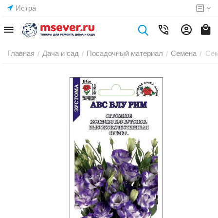
Истра
Главная
Дача и сад
Посадочный материал
Семена
Сем
/
/
/
/