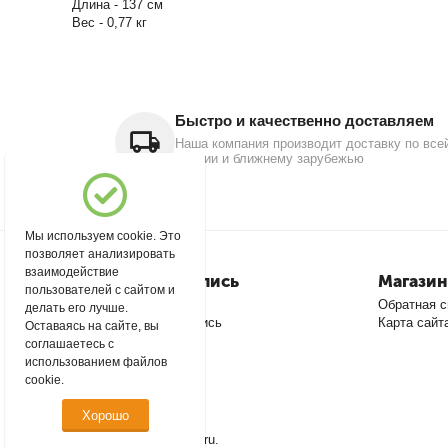
Длина - 137 см
Вес - 0,77 кг
Быстро и качественно доставляем
Наша компания производит доставку по все
России и ближнему зарубежью
Мы используем cookie. Это
позволяет анализировать
взаимодействие
Моя учетная запись
Магазин
пользователей с сайтом и
Войти
Обратная с
делать его лучше.
Создать учетную запись
Карта сайт
Оставаясь на сайте, вы
соглашаетесь с
использованием файлов
cookie.
Хорошо
© 2004 - 2026 msever.ru.