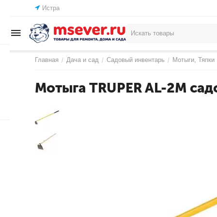
Истра
Главная
Дача и сад
Садовый инвентарь
Мотыги, Тяпки
/
/
/
Мотыга TRUPER AL-2M садо