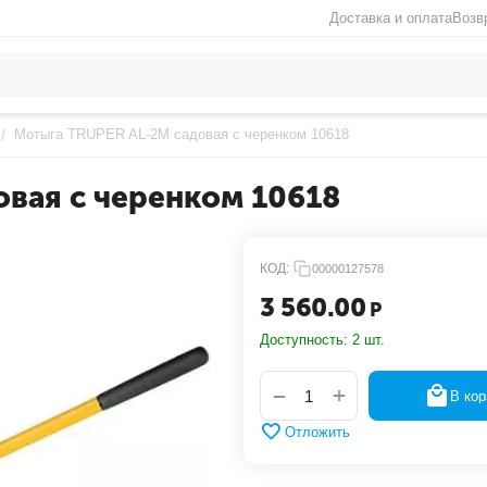
Доставка и оплата
Возв
Мотыга TRUPER AL-2M садовая с черенком 10618
/
вая с черенком 10618
КОД:
00000127578
3 560.00
Р
Доступность:
2 шт.
+
−
В кор
Отложить