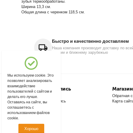
зубья термообработаны.
Ширина 13,3 см.
Общая длина с черенком 118,5 см.
Быстро и качественно доставляем
Наша компания производит доставку по все
России и ближнему зарубежью
Мы используем cookie. Это
позволяет анализировать
взаимодействие
Моя учетная запись
Магазин
пользователей с сайтом и
Войти
Обратная с
делать его лучше.
Создать учетную запись
Карта сайт
Оставаясь на сайте, вы
соглашаетесь с
использованием файлов
cookie.
Хорошо