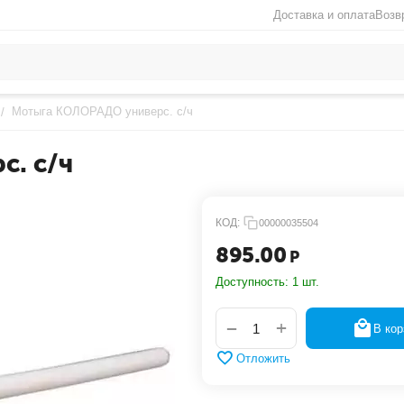
Доставка и оплата
Возв
Мотыга КОЛОРАДО универс. с/ч
/
. с/ч
КОД:
00000035504
895.00
Р
Доступность:
1 шт.
+
−
В кор
Отложить