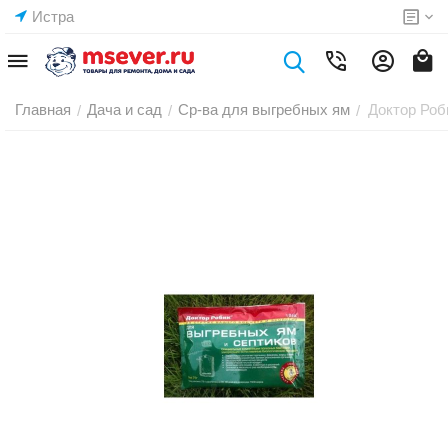
Истра
Главная
Дача и сад
Ср-ва для выгребных ям
Доктор Роб
/
/
/